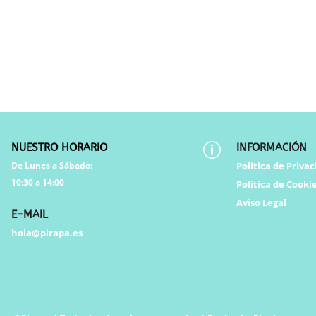
NUESTRO HORARIO
p
INFORMACIÓN
De Lunes a Sábado:
Política de Priva
10:30 a 14:00
Política de Cooki
Aviso Legal
E-MAIL
hola@pirapa.es