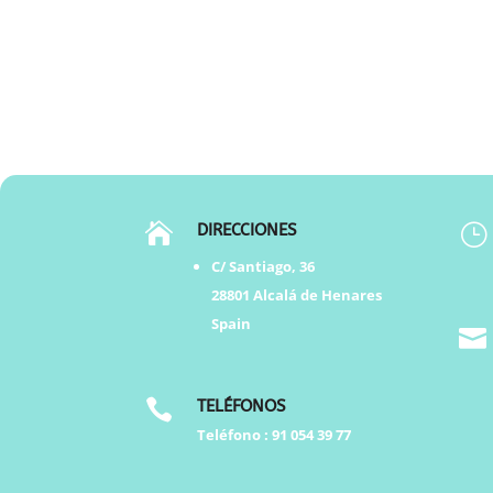

DIRECCIONES
}
C/ Santiago, 36
28801 Alcalá de Henares
Spain


TELÉFONOS
Teléfono :
91 054 39 77