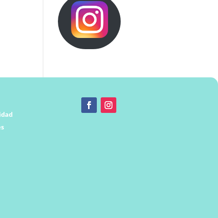
cidad
es