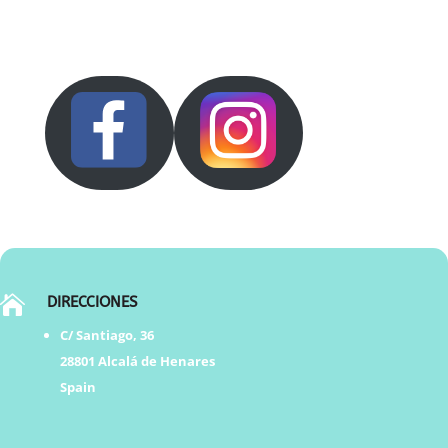

DIRECCIONES
C/ Santiago, 36
28801 Alcalá de Henares
Spain