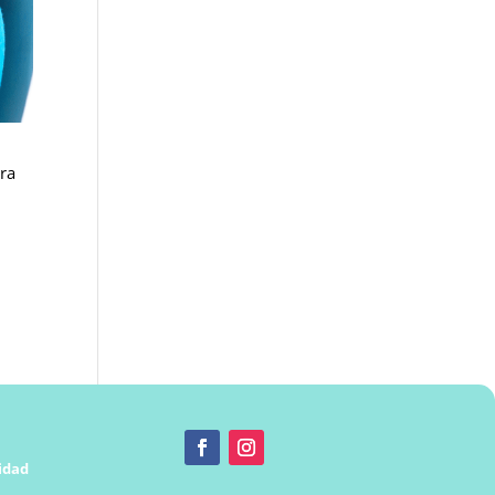
tra
cidad