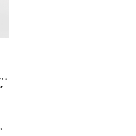
e no
or
ra