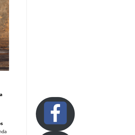
na
os
enda